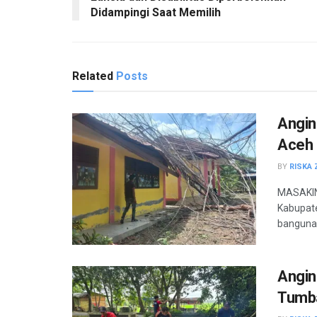
Didampingi Saat Memilih
Related
Posts
Angin
Aceh 
BY
RISKA 
MASAKIN
Kabupat
bangunan
Angin
Tumba