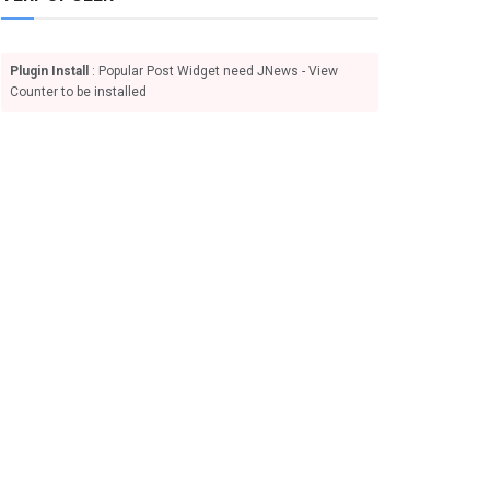
Plugin Install
: Popular Post Widget need JNews - View
Counter to be installed