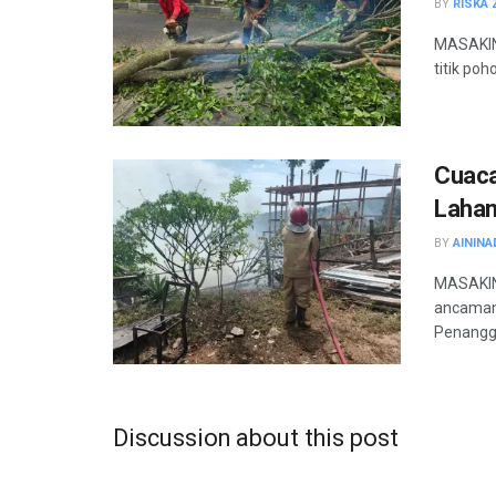
BY
RISKA 
MASAKINI
titik po
Cuaca
Lahan
BY
AININA
MASAKINI
ancaman
Penangg
Discussion about this post