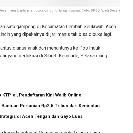
Besar membantu membuka cincin di tangan warga. (foto: BPBD Aceh Besar)
lah satu gampong di Kecamatan Lembah Seulawah, Aceh
cin yang dipakainya di jari manis tak bisa dibuka lagi.
lantas diantar anak dan menantunya ke Pos Induk
 yang berlokasi di Sibreh Keumude, Selasa siang
 KTP-el, Pendaftaran Kini Wajib Online
Bantuan Pertanian Rp2,5 Triliun dari Kementan
trategis di Aceh Tengah dan Gayo Lues
an kepada petugas Pemadam perihal cincin yang