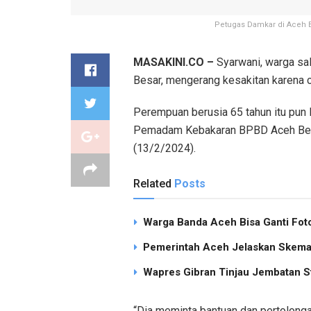
Petugas Damkar di Aceh 
MASAKINI.CO –
Syarwani, warga sa
Besar, mengerang kesakitan karena cin
Perempuan berusia 65 tahun itu pun 
Pemadam Kebakaran BPBD Aceh Besar
(13/2/2024).
Related
Posts
Warga Banda Aceh Bisa Ganti Foto
Pemerintah Aceh Jelaskan Skema 
Wapres Gibran Tinjau Jembatan S
“Dia meminta bantuan dan pertolong