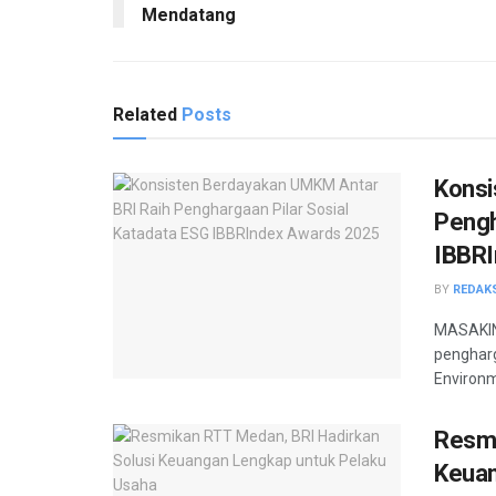
Mendatang
Related
Posts
Konsi
Pengh
IBBRI
BY
REDAK
MASAKINI
pengharg
Environm
Resmi
Keuan