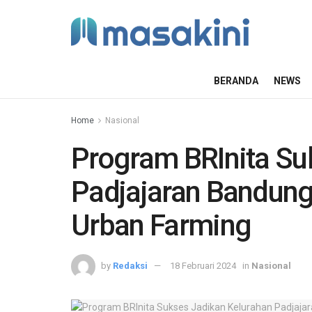
BERANDA
NEWS
Home
Nasional
Program BRInita Su
Padjajaran Bandung
Urban Farming
by
Redaksi
18 Februari 2024
in
Nasional