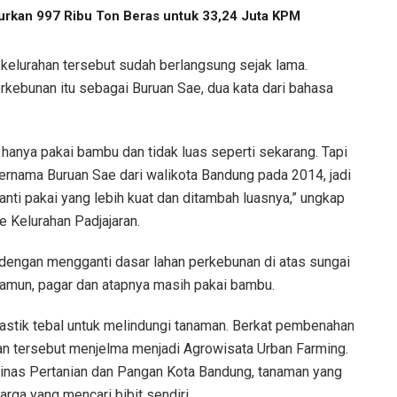
urkan 997 Ribu Ton Beras untuk 33,24 Juta KPM
kelurahan tersebut sudah berlangsung sejak lama.
kebunan itu sebagai Buruan Sae, dua kata dari bahasa
 hanya pakai bambu dan tidak luas seperti sekarang. Tapi
ernama Buruan Sae dari walikota Bandung pada 2014, jadi
nti pakai yang lebih kuat dan ditambah luasnya,” ungkap
 Kelurahan Padjajaran.
 dengan mengganti dasar lahan perkebunan di atas sungai
Namun, pagar dan atapnya masih pakai bambu.
lastik tebal untuk melindungi tanaman. Berkat pembenahan
aran tersebut menjelma menjadi Agrowisata Urban Farming.
Dinas Pertanian dan Pangan Kota Bandung, tanaman yang
arga yang mencari bibit sendiri.