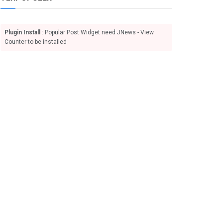
Plugin Install
: Popular Post Widget need JNews - View
Counter to be installed