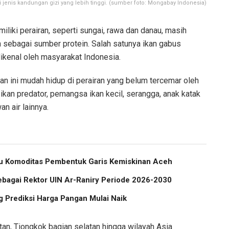
 jenis kandungan gizi yang lebih tinggi. (sumber foto: Mongabay Indonesia)
iliki perairan, seperti sungai, rawa dan danau, masih
 sebagai sumber protein. Salah satunya ikan gabus
dikenal oleh masyarakat Indonesia.
Ikan ini mudah hidup di perairan yang belum tercemar oleh
 ikan predator, pemangsa ikan kecil, serangga, anak katak
an air lainnya.
atu Komoditas Pembentuk Garis Kemiskinan Aceh
ebagai Rektor UIN Ar-Raniry Periode 2026-2030
 Prediksi Harga Pangan Mulai Naik
atan, Tiongkok bagian selatan hingga wilayah Asia