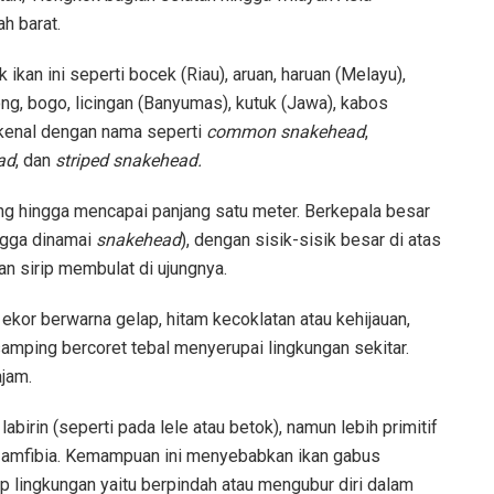
h barat.
 ikan ini seperti bocek (Riau), aruan, haruan (Melayu),
ng, bogo, licingan (Banyumas), kutuk (Jawa), kabos
ikenal dengan nama seperti
common snakehead
,
ad
, dan
striped snakehead.
 hingga mencapai panjang satu meter. Berkepala besar
ngga dinamai
snakehead
), dengan sisik-sisik besar di atas
n sirip membulat di ujungnya.
 ekor berwarna gelap, hitam kecoklatan atau kehijauan,
samping bercoret tebal menyerupai lingkungan sekitar.
ajam.
birin (seperti pada lele atau betok), namun lebih primitif
 amfibia. Kemampuan ini menyebabkan ikan gabus
 lingkungan yaitu berpindah atau mengubur diri dalam