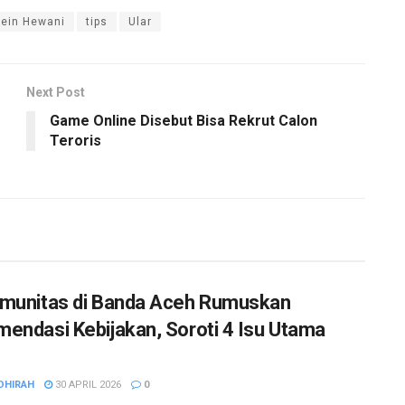
tein Hewani
tips
Ular
Next Post
Game Online Disebut Bisa Rekrut Calon
Teroris
munitas di Banda Aceh Rumuskan
endasi Kebijakan, Soroti 4 Isu Utama
DHIRAH
30 APRIL 2026
0