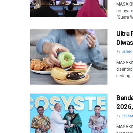
MASAKINI
menyamp
“Suara W
Ultra
Diwas
BY
ULFAH
MASAKINI
disantap
sedang...
Banda
2026,
BY
REDAK
MASAKIN