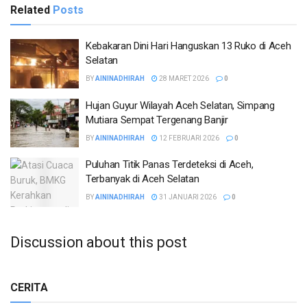
Related
Posts
Kebakaran Dini Hari Hanguskan 13 Ruko di Aceh
Selatan
BY
AININADHIRAH
28 MARET 2026
0
Hujan Guyur Wilayah Aceh Selatan, Simpang
Mutiara Sempat Tergenang Banjir
BY
AININADHIRAH
12 FEBRUARI 2026
0
Puluhan Titik Panas Terdeteksi di Aceh,
Terbanyak di Aceh Selatan
BY
AININADHIRAH
31 JANUARI 2026
0
Discussion about this post
CERITA