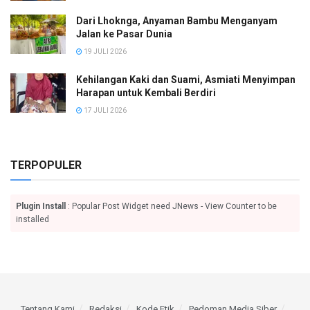
Dari Lhoknga, Anyaman Bambu Menganyam
Jalan ke Pasar Dunia
19 JULI 2026
Kehilangan Kaki dan Suami, Asmiati Menyimpan
Harapan untuk Kembali Berdiri
17 JULI 2026
TERPOPULER
Plugin Install
: Popular Post Widget need JNews - View Counter to be
installed
Tentang Kami
Redaksi
Kode Etik
Pedoman Media Siber