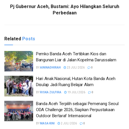
Pj Gubernur Aceh, Bustami: Ayo Hilangkan Seluruh
Perbedaan
Related
Posts
Pemko Banda Aceh Tertibkan Kios dan
Bangunan Liar di Jalan Kopelma Darussalam
BY
AININADHIRAH
23 JULI 2026
0
Hari Anak Nasional, Hutan Kota Banda Aceh
Disulap Jadi Ruang Belajar Alam
BY
RISKA ZULFIRA
19 JULI 2026
0
Banda Aceh Terpilih sebagai Pemenang Seoul
ODA Challenge 2026, Siapkan Perpustakaan
Outdoor Bertaraf Internasional
BY
MASA KINI
2 JULI 2026
0