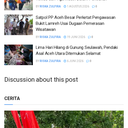
BY
RISKA ZULFIRA
1 AGUSTUS 2026
0
Satpol PP Aceh Besar Perketat Pengawasan
Bukit Lamreh Usai Dugaan Pemerasan
Wisatawan
BY
RISKA ZULFIRA
19 JUNI 2026
0
Lima Hari Hilang di Gunung Seulawah, Pendaki
Asal Aceh Utara Ditemukan Selamat
BY
RISKA ZULFIRA
6 JUNI 2026
0
Discussion about this post
CERITA