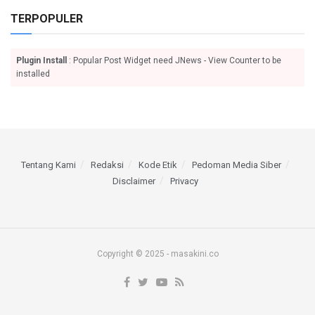
TERPOPULER
Plugin Install
: Popular Post Widget need JNews - View Counter to be
installed
Tentang Kami
Redaksi
Kode Etik
Pedoman Media Siber
Disclaimer
Privacy
Copyright © 2025 - masakini.co