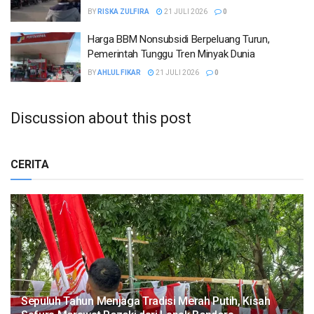
BY
RISKA ZULFIRA
21 JULI 2026
0
Harga BBM Nonsubsidi Berpeluang Turun,
Pemerintah Tunggu Tren Minyak Dunia
BY
AHLUL FIKAR
21 JULI 2026
0
Discussion about this post
CERITA
Sepuluh Tahun Menjaga Tradisi Merah Putih, Kisah