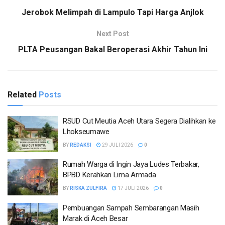
Jerobok Melimpah di Lampulo Tapi Harga Anjlok
Next Post
PLTA Peusangan Bakal Beroperasi Akhir Tahun Ini
Related
Posts
RSUD Cut Meutia Aceh Utara Segera Dialihkan ke
Lhokseumawe
BY
REDAKSI
29 JULI 2026
0
Rumah Warga di Ingin Jaya Ludes Terbakar,
BPBD Kerahkan Lima Armada
BY
RISKA ZULFIRA
17 JULI 2026
0
Pembuangan Sampah Sembarangan Masih
Marak di Aceh Besar