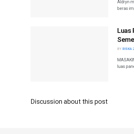
Aldryn m
beras imp
Luas 
Semen
BY
RISKA 
MASAKINI
luas pane
Discussion about this post