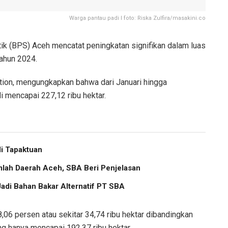
Warga pantau padi I foto: Riska Zulfira/masakini.co
ik (BPS) Aceh mencatat peningkatan signifikan dalam luas
ahun 2024.
ion, mengungkapkan bahwa dari Januari hingga
 mencapai 227,12 ribu hektar.
i Tapaktuan
lah Daerah Aceh, SBA Beri Penjelasan
Jadi Bahan Bakar Alternatif PT SBA
,06 persen atau sekitar 34,74 ribu hektar dibandingkan
g hanya mencapai 192,37 ribu hektar.