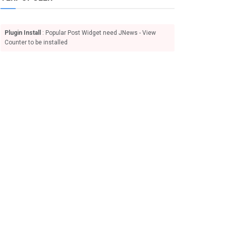
Plugin Install
: Popular Post Widget need JNews - View
Counter to be installed