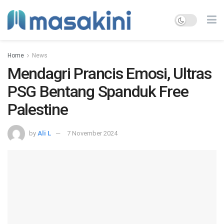
Home
News
Mendagri Prancis Emosi, Ultras
PSG Bentang Spanduk Free
Palestine
by
Ali L
7 November 2024