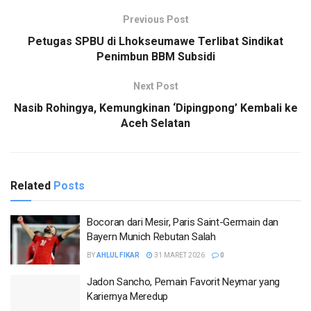
Previous Post
Petugas SPBU di Lhokseumawe Terlibat Sindikat
Penimbun BBM Subsidi
Next Post
Nasib Rohingya, Kemungkinan ‘Dipingpong’ Kembali ke
Aceh Selatan
Related
Posts
Bocoran dari Mesir, Paris Saint-Germain dan
Bayern Munich Rebutan Salah
BY
AHLUL FIKAR
31 MARET 2026
0
Jadon Sancho, Pemain Favorit Neymar yang
Kariernya Meredup