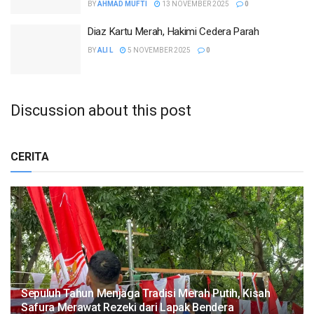
BY
AHMAD MUFTI
13 NOVEMBER 2025
0
Diaz Kartu Merah, Hakimi Cedera Parah
BY
ALI L
5 NOVEMBER 2025
0
Discussion about this post
CERITA
Sepuluh Tahun Menjaga Tradisi Merah Putih, Kisah
Safura Merawat Rezeki dari Lapak Bendera