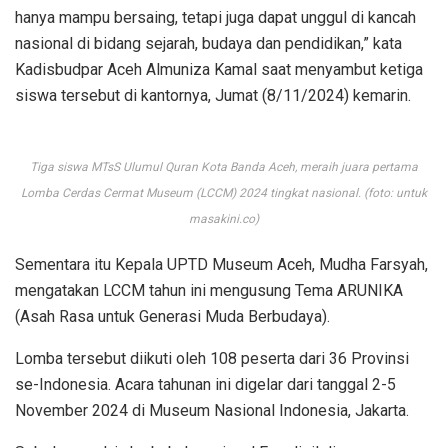
hanya mampu bersaing, tetapi juga dapat unggul di kancah
nasional di bidang sejarah, budaya dan pendidikan,” kata
Kadisbudpar Aceh Almuniza Kamal saat menyambut ketiga
siswa tersebut di kantornya, Jumat (8/11/2024) kemarin.
Tiga siswa MTsS Ulumul Quran Kota Banda Aceh, meraih juara pertama
Lomba Cerdas Cermat Museum (LCCM) 2024 tingkat nasional. (foto: untuk
masakini.co)
Sementara itu Kepala UPTD Museum Aceh, Mudha Farsyah,
mengatakan LCCM tahun ini mengusung Tema ARUNIKA
(Asah Rasa untuk Generasi Muda Berbudaya).
Lomba tersebut diikuti oleh 108 peserta dari 36 Provinsi
se-Indonesia. Acara tahunan ini digelar dari tanggal 2-5
November 2024 di Museum Nasional Indonesia, Jakarta.