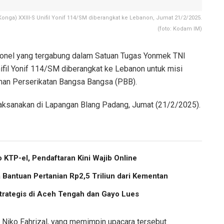
onga) XXIII-S Unifil Yonif 114/SM diberangkat ke Lebanon, Jumat 21/2/2025.
(foto: Kodam IM)
nel yang tergabung dalam Satuan Tugas Yonmek TNI
ifil Yonif 114/SM diberangkat ke Lebanon untuk misi
an Perserikatan Bangsa Bangsa (PBB).
dilaksanakan di Lapangan Blang Padang, Jumat (21/2/2025).
 KTP-el, Pendaftaran Kini Wajib Online
Bantuan Pertanian Rp2,5 Triliun dari Kementan
trategis di Aceh Tengah dan Gayo Lues
Niko Fahrizal, yang memimpin upacara tersebut