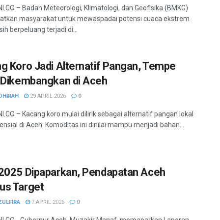
.CO – Badan Meteorologi, Klimatologi, dan Geofisika (BMKG)
atkan masyarakat untuk mewaspadai potensi cuaca ekstrem
h berpeluang terjadi di...
g Koro Jadi Alternatif Pangan, Tempe
 Dikembangkan di Aceh
DHIRAH
29 APRIL 2026
0
.CO – Kacang koro mulai dilirik sebagai alternatif pangan lokal
ensial di Aceh. Komoditas ini dinilai mampu menjadi bahan...
2025 Dipaparkan, Pendapatan Aceh
s Target
ZULFIRA
7 APRIL 2026
0
I.CO - Gubernur Aceh, Muzakir Manaf, memaparkan Laporan