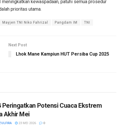
NI meningkatkan kewaspadaan, patuhi semua prosedur
alah prioritas utama.
Mayjen TNI Niko Fahrizal
Pangdam IM
TNI
Next Post
Lhok Mane Kampiun HUT Persiba Cup 2025
Peringatkan Potensi Cuaca Ekstrem
a Akhir Mei
ZULFIRA
23 MEI 2026
0