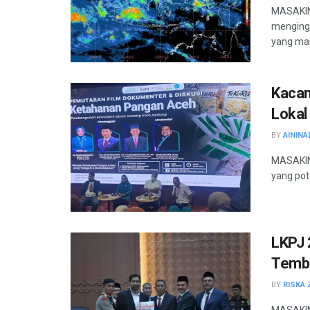
MASAKINI
menging
yang masi
Kacan
Lokal
BY
AININA
MASAKINI
yang pot
LKPJ 
Tembu
BY
RISKA 
MASAKIN