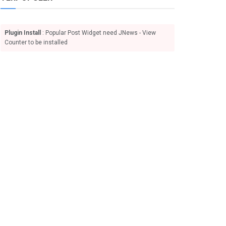
Plugin Install
: Popular Post Widget need JNews - View
Counter to be installed