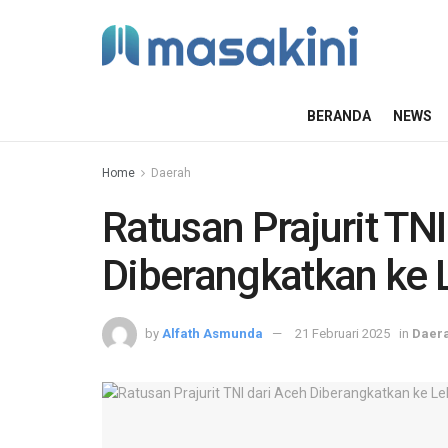
BERANDA
NEWS
Home
Daerah
Ratusan Prajurit TNI
Diberangkatkan ke L
by
Alfath Asmunda
21 Februari 2025
in
Daer