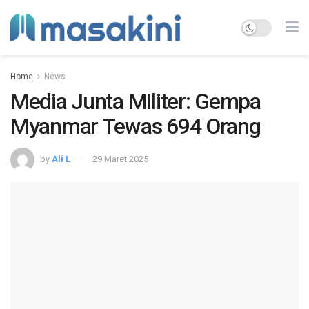
Home
News
Media Junta Militer: Gempa
Myanmar Tewas 694 Orang
by
Ali L
29 Maret 2025