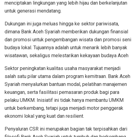
menciptakan
lingkungan
yang
lebih
hijau
dan
berkelanjutan
untuk
generasi
mendatang
.
Dukungan
ini
juga
meluas
hingga
ke
sektor
pariwisata
,
dimana Bank Aceh Syariah
memberikan
dukungan
finansial
dan
promosi
untuk
pengembangan
wisata
dan
promosi
seni
budaya
lokal
.
Tujuannya
adalah
untuk
menarik
lebih
banyak
wisatawan
,
sekaligus
melestarikan
kekayaan
budaya
Aceh
Sektor
peningkatan
kualitas
usaha
masyarakat
menjadi
salah
satu
pilar
utama
dalam
program
kemitraan
. Bank Aceh
Syariah
menyalurkan
bantuan
modal,
pelatihan
manajemen
keuangan
,
serta
fasilitasi
pemasaran
produk
bagi
para
pelaku
UMKM.
Inisiatif
ini
tidak
hanya
membantu
UMKM
untuk
berkembang
,
tetapi
juga
menjadi
motor
penggerak
ekonomi
lokal
yang
kuat
dan resilient.
Penyaluran
CSR
ini
merupakan
bagian
tak
terpisahkan
dari
filosofi
Bank Aceh Syariah
untuk
tumbuh
dan
berkembang