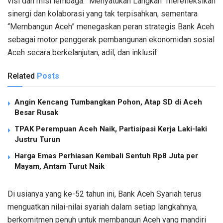
visi
dan
misi
lembaga
.
“
Menyatukan
Langkah
”
merefleksikan
sinergi
dan
kolaborasi
yang
tak
terpisahkan
,
sementara
“
Membangun
Aceh”
menegaskan
peran
strategis
Bank Aceh
sebagai
motor
penggerak
pembangunan
ekonomi
dan
sosial
Aceh
secara
berkelanjutan
,
adil
, dan
inklusif
.
Related
Posts
Angin Kencang Tumbangkan Pohon, Atap SD di Aceh
Besar Rusak
TPAK Perempuan Aceh Naik, Partisipasi Kerja Laki-laki
Justru Turun
Harga Emas Perhiasan Kembali Sentuh Rp8 Juta per
Mayam, Antam Turut Naik
Di
usianya
yang ke-52
tahun
ini
, Bank Aceh Syariah
terus
menguatkan
nilai-nilai
syariah
dalam
setiap
langkahnya
,
berkomitmen
penuh
untuk
membangun
Aceh yang
mandiri