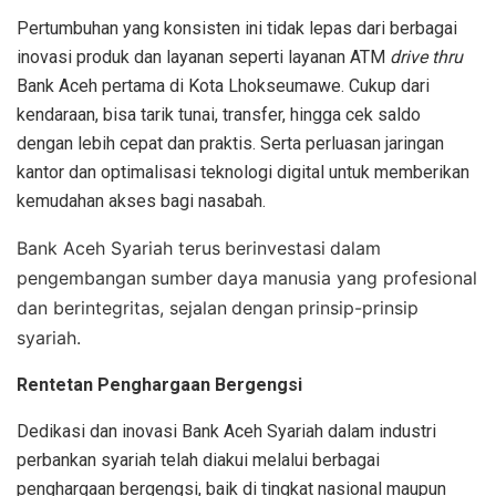
Pertumbuhan
yang
konsisten
ini
tidak
lepas
dari
berbagai
inovasi
produk
dan
layanan
seperti
layanan
ATM
drive thru
Bank A
ceh
pertama
di Kota
Lhokseumawe
.
C
ukup
dari
kendaraan
,
bisa
tarik
tunai
, transfer,
hingga
cek
saldo
dengan
lebih
cepat
dan
praktis
. Serta
perluasan
jaringan
kantor
dan
optimalisasi
teknologi
digital
untuk
memberikan
kemudahan
akses
bagi
nasabah
.
Bank Aceh Syariah
terus
berinvestasi
dalam
pengembangan
sumber
daya
manusia
yang
profesional
dan
berintegritas
,
sejalan
dengan
prinsip-prinsip
syariah
.
Rentetan
Penghargaan
Bergengsi
Dedikasi
dan
inovasi
Bank Aceh Syariah
dalam
industri
perbankan
syariah
telah
diakui
melalui
berbagai
penghargaan
bergengsi
,
baik
di
tingkat
nasional
maupun