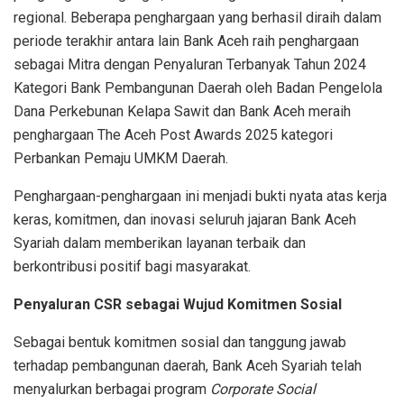
regional.
Beberapa
penghargaan
yang
berhasil
diraih
dalam
periode
terakhir
antara
lain
Bank Aceh
raih
penghargaan
sebagai
Mitra
dengan
Penyaluran
Terbanyak
Tahun
2024
Kategori
Bank Pembangunan Daerah oleh Badan
Pengelola
Dana Perkebunan
Kelapa
Sawit
dan Bank Aceh me
raih
penghargaan
The Aceh Post Awards 2025
kategori
Perbankan
Pemaju
UMKM Daerah.
Penghargaan-penghargaan
ini
menjadi
bukti
nyata
atas
kerja
keras
,
komitmen
, dan
inovasi
seluruh
jajaran
Bank Aceh
Syariah
dalam
memberikan
layanan
terbaik
dan
berkontribusi
positif
bagi
masyarakat
.
Penyaluran
CSR
sebagai
Wujud
Komitmen
Sosial
Sebagai
bentuk
komitmen
sosial
dan
tanggung
jawab
terhadap
pembangunan
daerah
, Bank Aceh Syariah
telah
menyalurkan
berbagai
program
Corporate Social