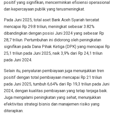
positif
yang
signifikan
,
mencerminkan
efisiensi
operasional
dan
kepercayaan
publik
yang
terus
meningkat
.
Pada
Juni
2025, total
aset
Bank Aceh Syariah
tercatat
mencapai
Rp
29.8
t
riliun
,
meningkat
sebesar
3.82
%
dibandingkan
dengan
posisi
Juni
2024 yang
sebesar
Rp
28,7
t
riliun
.
Pertumbuhan
ini
didorong
oleh
peningkatan
signifikan
pada Dana
Pihak
Ketiga
(DPK) yang
mencapai
Rp
2
5
,1 t
riliun
pada
Juni
2025, naik
3,9%
dari
Rp
2
4
,
1
t
riliun
pada
Juni
2024.
Selain
itu
,
penyaluran
pembiayaan
juga
menunjukkan
tren
positif
dengan
total
pembiayaan
mencapai
Rp
21 t
riliun
pada
Juni
2025,
tumbuh
6
,
64
%
dari
Rp
19,3
t
riliun
pada
Juni
2024,
dengan
kualitas
pembiayaan
yang
tetap
terjaga
baik
.
Juga
mengalami
peningkatan
yang
sehat
,
menunjukkan
efektivitas
strategi
bisnis
dan
manajemen
risiko
yang
diterapkan
.