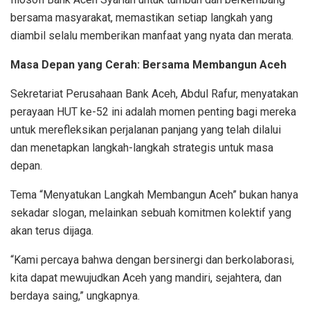
bersama
masyarakat
,
memastikan
setiap
langkah
yang
diambil
selalu
memberikan
manfaat
yang
nyata
dan
merata
.
Masa
Depan
yang
Cerah
: Bersama
Membangun
Aceh
Sekretariat
Perusahaan
Bank Aceh
,
Abdul
Rafur,
menyatakan
p
erayaan
HUT
ke-52
ini
adalah
momen
penting
bagi
mereka
untuk
merefleksikan
perjalanan
panjang
yang
telah
dilalui
dan
menetapkan
langkah-langkah
strategis
untuk
masa
depan
.
Tema
“
Menyatukan
Langkah
Membangun
Aceh”
bukan
hanya
sekadar
slogan,
melainkan
sebuah
komitmen
kolektif
yang
akan
terus
di
jaga
.
“Kami
percaya
bahwa
dengan
bersinergi
dan
berkolaborasi
,
kita
dapat
mewujudkan
Aceh yang
mandiri
,
sejahtera
, dan
berdaya
saing,” ungkapnya.