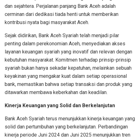
dan
sejahtera
.
Perjalanan
panjang
Bank Aceh
adalah
cerminan
dari
dedikasi
tiada
henti
untuk
memberikan
kontribusi
nyata
bagi
masyarakat
Aceh
.
Sejak
didirikan
, Bank Aceh Syariah
telah
menjadi
pilar
penting
dalam
perekonomian
Aceh,
menyediakan
akses
layanan
keuangan
syariah
yang
inovatif
dan
relevan
dengan
kebutuhan
masyarakat
.
Komitmen
terhadap
prinsip-prinsip
syariah
bukan
hanya
sekadar
kepatuhan
,
melainkan
sebuah
keyakinan
yang
mengakar
kuat
dalam
setiap
operasional
bank,
memastikan
bahwa
setiap
transaksi
dan
produk
yang
ditawarkan
membawa
keberkahan
dan
keadilan
.
Kinerja
Keuangan
yang Solid dan
Berkelanjutan
Bank Aceh Syariah
terus
menunjukkan
kinerja
keuangan
yang
solid dan
pertumbuhan
yang
berkelanjutan
.
Perbandingan
kinerja
periode
Juni
2024 dan
Juni
2025
menunjukkan
tren