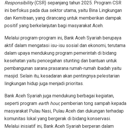
Responsibility
(CSR)
sepanjang
tahun
2025. Program CSR
ini
berfokus
pada
dua
sektor
utama
,
yaitu
Bina
Lingkungan
dan
Kemitraan
, yang
dirancang
untuk
memberikan
dampak
positif
yang
berkelanjutan
bagi
masyarakat
Aceh.
Melalui
program-program
ini
, Bank Aceh Syariah
berupaya
aktif
dalam
mengatasi
isu-isu
sosial
dan
ekonomi
,
terutama
dalam
upaya
mendukung
program
pemerintah
di
bidang
kesehatan
yaitu
pencegahan
stunting dan
bantuan
untuk
pembangunan
sarana
prasarana
rumah-rumah
ibadah
yaitu
masjid.
Selain
itu
,
kesadaran
akan
pentingnya
pelestarian
lingkungan
hidup
juga
menjadi
prioritas
.
Bank Aceh Syariah juga
mendukung
berbagai
kegiatan
,
seperti
program
earth hour,
pemberian
tong
sampah
kepada
masyarakat
Pulau
Nasi,
Pulau
Aceh dan
dukungan
terhadap
komunitas
lokal
yang
bergerak
di
bidang
konservasi
.
Melalui
inisiatif
ini
, Bank Aceh Syariah
berperan
dalam