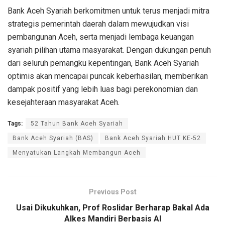
Bank Aceh Syariah
berkomitmen
untuk
terus
menjadi
mitra
strategis
pemerintah
daerah
dalam
mewujudkan
visi
pembangunan
Aceh,
serta
menjadi
lembaga
keuangan
syariah
pilihan
utama
masyarakat
.
Dengan
dukungan
penuh
dari
seluruh
pemangku
kepentingan
, Bank Aceh Syariah
optimis
akan
mencapai
puncak
keberhasilan
,
memberikan
dampak
positif
yang
lebih
luas
bagi
perekonomian
dan
kesejahteraan
masyarakat
Aceh.
Tags:
52 Tahun Bank Aceh Syariah
Bank Aceh Syariah (BAS)
Bank Aceh Syariah HUT KE-52
Menyatukan Langkah Membangun Aceh
Previous Post
Usai Dikukuhkan, Prof Roslidar Berharap Bakal Ada
Alkes Mandiri Berbasis AI