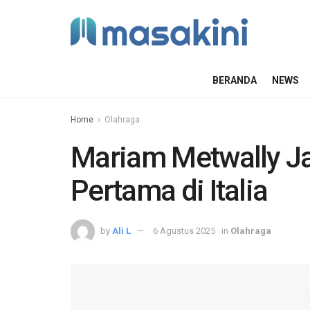
BERANDA
NEWS
Home
Olahraga
Mariam Metwally Ja
Pertama di Italia
by
Ali L
6 Agustus 2025
in
Olahraga