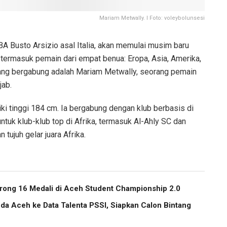
Mariam Metwally. I Foto: voleybolunsesi
BA Busto Arsizio asal Italia, akan memulai musim baru
termasuk pemain dari empat benua: Eropa, Asia, Amerika,
 yang bergabung adalah Mariam Metwally, seorang pemain
jab.
ki tinggi 184 cm. Ia bergabung dengan klub berbasis di
untuk klub-klub top di Afrika, termasuk Al-Ahly SC dan
ujuh gelar juara Afrika.
ong 16 Medali di Aceh Student Championship 2.0
a Aceh ke Data Talenta PSSI, Siapkan Calon Bintang