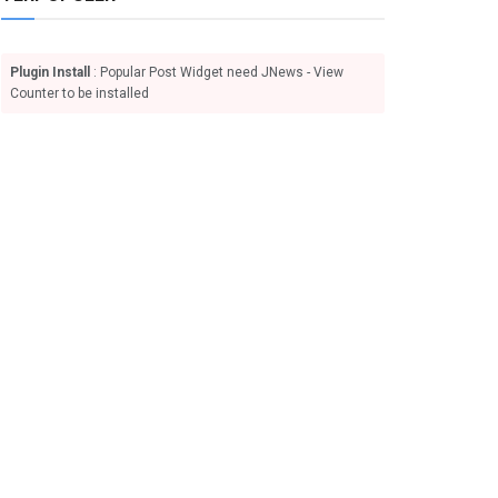
Plugin Install
: Popular Post Widget need JNews - View
Counter to be installed