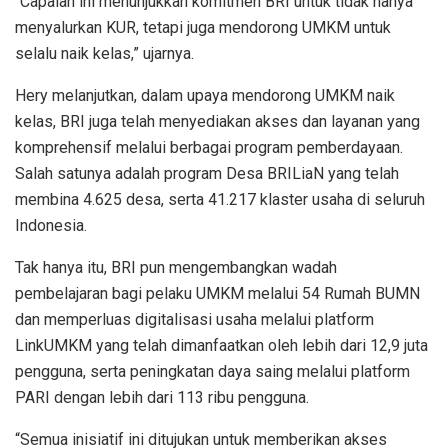
“Capaian ini menunjukkan komitmen BRI untuk tidak hanya
menyalurkan KUR, tetapi juga mendorong UMKM
u
n
tuk
selalu
naik kelas
,”
ujarnya.
Hery melanjutkan, dalam upaya mendorong UMKM naik
kelas, BRI juga telah menyediakan akses dan layanan yang
komprehensif melalui berbagai
program
pemberdayaan.
Salah satunya adalah program Desa BRILiaN yang telah
membina 4.625 desa, serta 41.217 klaster usaha di seluruh
Indonesia.
Tak hanya itu, BRI pun mengembangkan wadah
pembelajaran bagi pelaku UMKM melalui 54 Rumah BUMN
dan memperluas digitalisasi usaha melalui
platform
LinkUMKM yang telah dimanfaatkan oleh lebih dari 12,9 juta
pengguna, serta peningkatan daya saing melalui
platform
PARI dengan lebih dari 113 ribu pengguna.
“Semua inisiatif ini di
tujukan untuk memberikan
akses