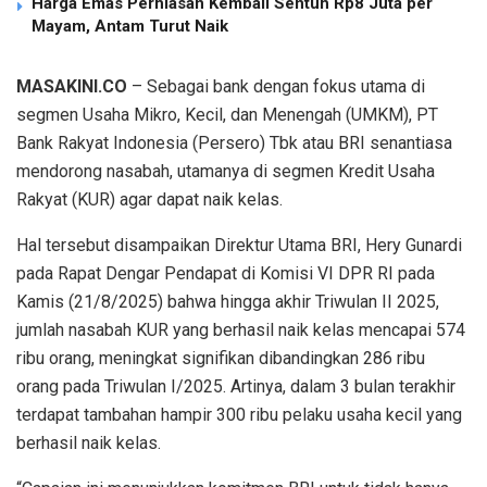
Harga Emas Perhiasan Kembali Sentuh Rp8 Juta per
Mayam, Antam Turut Naik
MASAKINI.CO
– Sebagai bank dengan
fokus utama
di
segmen
Usaha Mikro, Kecil, dan Menengah (UMKM), PT
Bank Rakyat Indonesia (Persero) Tbk
atau
BRI senantiasa
mendorong nasabah, utamanya di segmen Kredit Usaha
Rakyat (KUR)
agar
dapat naik kelas
.
Hal tersebut disampaikan
Direktur Utama BRI, Hery Gunardi
pada
Rapat Dengar Pendapat di Komisi VI DPR RI pada
Kamis (2
1
/8/2025)
bahwa h
ingga
akhir Triwulan II
2025,
jumlah nasabah KUR yang berhasil naik kelas mencapai 574
ribu orang, meningkat signifikan dibandingkan 286 ribu
orang pada Triwulan I
/
2025
. Artinya, dalam
3
bulan terakhir
terdapat tambahan hampir 300 ribu pelaku usaha kecil yang
berhasil naik kelas.