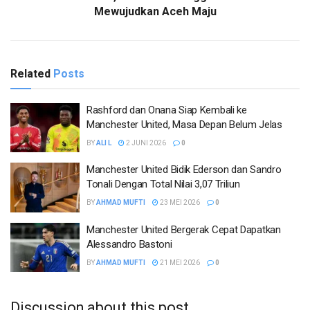
Mewujudkan Aceh Maju
Related
Posts
Rashford dan Onana Siap Kembali ke
Manchester United, Masa Depan Belum Jelas
BY
ALI L
2 JUNI 2026
0
Manchester United Bidik Ederson dan Sandro
Tonali Dengan Total Nilai 3,07 Triliun
BY
AHMAD MUFTI
23 MEI 2026
0
Manchester United Bergerak Cepat Dapatkan
Alessandro Bastoni
BY
AHMAD MUFTI
21 MEI 2026
0
Discussion about this post