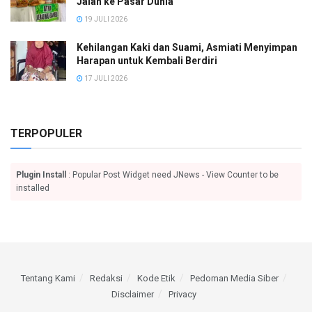
Jalan ke Pasar Dunia
19 JULI 2026
Kehilangan Kaki dan Suami, Asmiati Menyimpan
Harapan untuk Kembali Berdiri
17 JULI 2026
TERPOPULER
Plugin Install
: Popular Post Widget need JNews - View Counter to be
installed
Tentang Kami
Redaksi
Kode Etik
Pedoman Media Siber
Disclaimer
Privacy