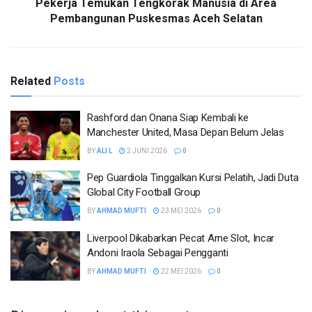
Pekerja Temukan Tengkorak Manusia di Area
Pembangunan Puskesmas Aceh Selatan
Related
Posts
Rashford dan Onana Siap Kembali ke
Manchester United, Masa Depan Belum Jelas
BY
ALI L
2 JUNI 2026
0
Pep Guardiola Tinggalkan Kursi Pelatih, Jadi Duta
Global City Football Group
BY
AHMAD MUFTI
23 MEI 2026
0
Liverpool Dikabarkan Pecat Arne Slot, Incar
Andoni Iraola Sebagai Pengganti
BY
AHMAD MUFTI
22 MEI 2026
0