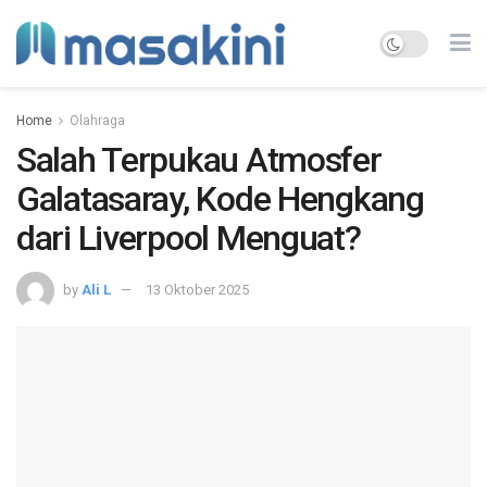
Home
Olahraga
Salah Terpukau Atmosfer
Galatasaray, Kode Hengkang
dari Liverpool Menguat?
by
Ali L
13 Oktober 2025