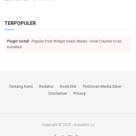
TERPOPULER
Plugin Install
: Popular Post Widget need JNews - View Counter to be
installed
Tentang Kami
Redaksi
Kode Etik
Pedoman Media Siber
Disclaimer
Privacy
Copyright © 2025 - masakini.co