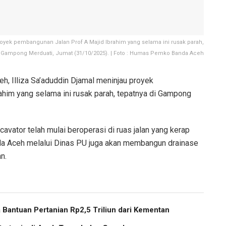
royek pembangunan Jalan Prof A Majid Ibrahim yang selama ini rusak parah,
i Gampong Merduati, Jumat (31/10/2025). | Foto : Humas Pemko Banda Aceh
h, Illiza Sa’aduddin Djamal meninjau proyek
him yang selama ini rusak parah, tepatnya di Gampong
Excavator telah mulai beroperasi di ruas jalan yang kerap
nda Aceh melalui Dinas PU juga akan membangun drainase
n.
Bantuan Pertanian Rp2,5 Triliun dari Kementan