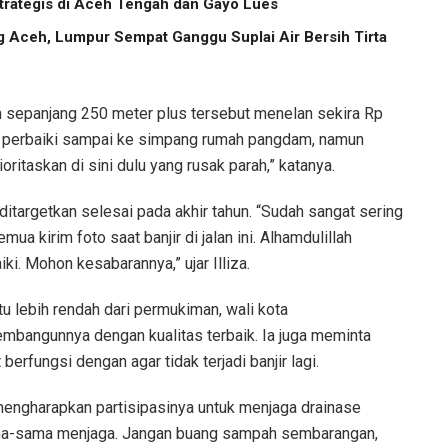
trategis di Aceh Tengah dan Gayo Lues
g Aceh, Lumpur Sempat Ganggu Suplai Air Bersih Tirta
n sepanjang 250 meter plus tersebut menelan sekira Rp
ita perbaiki sampai ke simpang rumah pangdam, namun
oritaskan di sini dulu yang rusak parah,” katanya.
targetkan selesai pada akhir tahun. “Sudah sangat sering
ua kirim foto saat banjir di jalan ini. Alhamdulillah
ki. Mohon kesabarannya,” ujar Illiza.
tu lebih rendah dari permukiman, wali kota
mbangunnya dengan kualitas terbaik. Ia juga meminta
erfungsi dengan agar tidak terjadi banjir lagi.
mengharapkan partisipasinya untuk menjaga drainase
sama-sama menjaga. Jangan buang sampah sembarangan,