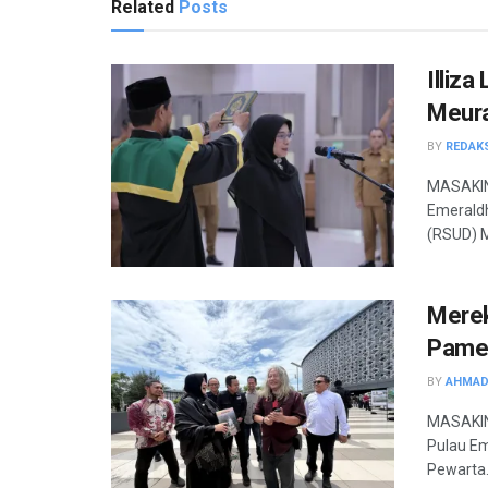
Related
Posts
Illiz
Meur
BY
REDAK
MASAKIN
Emeraldh
(RSUD) M
Merek
Pamer
BY
AHMAD
MASAKINI
Pulau Em
Pewarta.