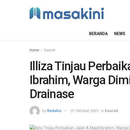
BERANDA
NEWS
Home
Daerah
Illiza Tinjau Perbai
Ibrahim, Warga Dim
Drainase
by
Redaksi
31 Oktober 2025
in
Daerah