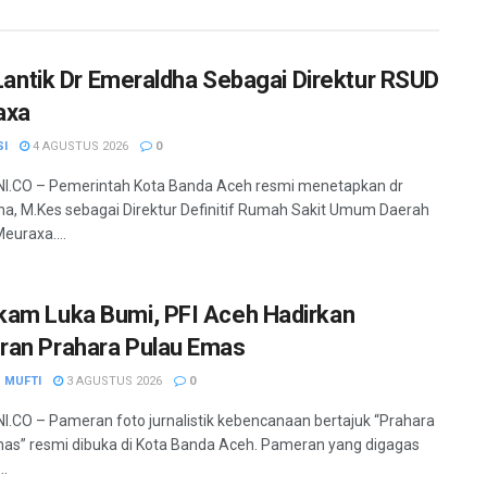
a Lantik Dr Emeraldha Sebagai Direktur RSUD
axa
SI
4 AGUSTUS 2026
0
I.CO – Pemerintah Kota Banda Aceh resmi menetapkan dr
a, M.Kes sebagai Direktur Definitif Rumah Sakit Umum Daerah
euraxa....
am Luka Bumi, PFI Aceh Hadirkan
an Prahara Pulau Emas
 MUFTI
3 AGUSTUS 2026
0
.CO – Pameran foto jurnalistik kebencanaan bertajuk “Prahara
as” resmi dibuka di Kota Banda Aceh. Pameran yang digagas
..