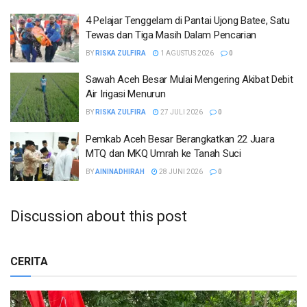
4 Pelajar Tenggelam di Pantai Ujong Batee, Satu
Tewas dan Tiga Masih Dalam Pencarian
BY
RISKA ZULFIRA
1 AGUSTUS 2026
0
Sawah Aceh Besar Mulai Mengering Akibat Debit
Air Irigasi Menurun
BY
RISKA ZULFIRA
27 JULI 2026
0
Pemkab Aceh Besar Berangkatkan 22 Juara
MTQ dan MKQ Umrah ke Tanah Suci
BY
AININADHIRAH
28 JUNI 2026
0
Discussion about this post
CERITA