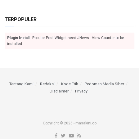
TERPOPULER
Plugin Install
: Popular Post Widget need JNews - View Counter to be
installed
Tentang Kami
Redaksi
Kode Etik
Pedoman Media Siber
Disclaimer
Privacy
Copyright © 2025 - masakini.co