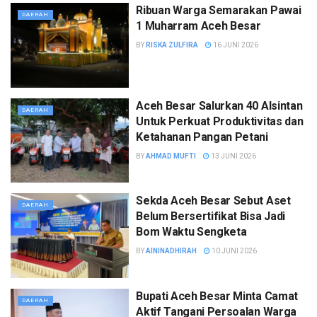
Ribuan Warga Semarakan Pawai
DAERAH
1 Muharram Aceh Besar
BY
RISKA ZULFIRA
16 JUNI 2026
Aceh Besar Salurkan 40 Alsintan
DAERAH
Untuk Perkuat Produktivitas dan
Ketahanan Pangan Petani
BY
AHMAD MUFTI
13 JUNI 2026
Sekda Aceh Besar Sebut Aset
DAERAH
Belum Bersertifikat Bisa Jadi
Bom Waktu Sengketa
BY
AININADHIRAH
10 JUNI 2026
Bupati Aceh Besar Minta Camat
DAERAH
Aktif Tangani Persoalan Warga