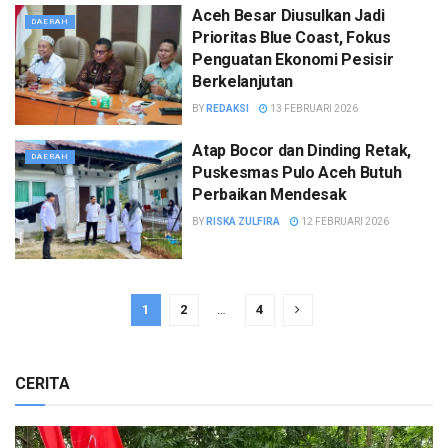
Aceh Besar Diusulkan Jadi
DAERAH
Prioritas Blue Coast, Fokus
Penguatan Ekonomi Pesisir
Berkelanjutan
BY
REDAKSI
13 FEBRUARI 2026
Atap Bocor dan Dinding Retak,
DAERAH
Puskesmas Pulo Aceh Butuh
Perbaikan Mendesak
BY
RISKA ZULFIRA
12 FEBRUARI 2026
1
2
…
4
CERITA