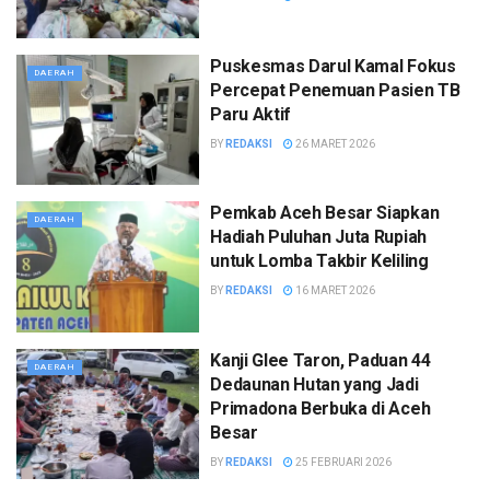
Puskesmas Darul Kamal Fokus
DAERAH
Percepat Penemuan Pasien TB
Paru Aktif
BY
REDAKSI
26 MARET 2026
Pemkab Aceh Besar Siapkan
DAERAH
Hadiah Puluhan Juta Rupiah
untuk Lomba Takbir Keliling
BY
REDAKSI
16 MARET 2026
Kanji Glee Taron, Paduan 44
DAERAH
Dedaunan Hutan yang Jadi
Primadona Berbuka di Aceh
Besar
BY
REDAKSI
25 FEBRUARI 2026