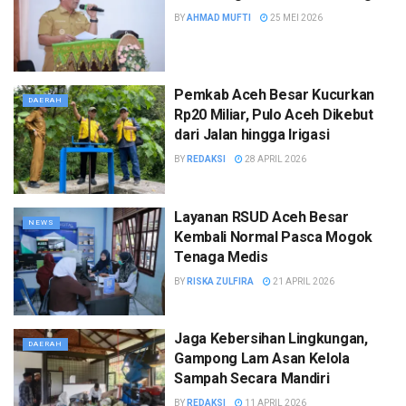
BY
AHMAD MUFTI
25 MEI 2026
Pemkab Aceh Besar Kucurkan
DAERAH
Rp20 Miliar, Pulo Aceh Dikebut
dari Jalan hingga Irigasi
BY
REDAKSI
28 APRIL 2026
Layanan RSUD Aceh Besar
NEWS
Kembali Normal Pasca Mogok
Tenaga Medis
BY
RISKA ZULFIRA
21 APRIL 2026
Jaga Kebersihan Lingkungan,
DAERAH
Gampong Lam Asan Kelola
Sampah Secara Mandiri
BY
REDAKSI
11 APRIL 2026