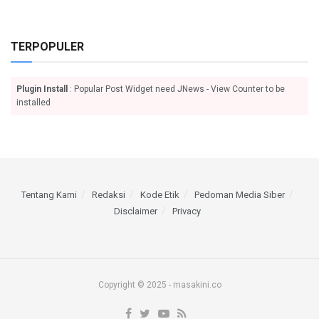
TERPOPULER
Plugin Install
: Popular Post Widget need JNews - View Counter to be
installed
Tentang Kami
Redaksi
Kode Etik
Pedoman Media Siber
Disclaimer
Privacy
Copyright © 2025 - masakini.co