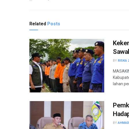
Related
Posts
Keker
Sawa
BY
RISKA 
MASAKIN
Kabupate
lahan pe
Pemka
Hadap
BY
AHMAD