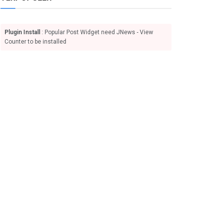
Plugin Install
: Popular Post Widget need JNews - View
Counter to be installed