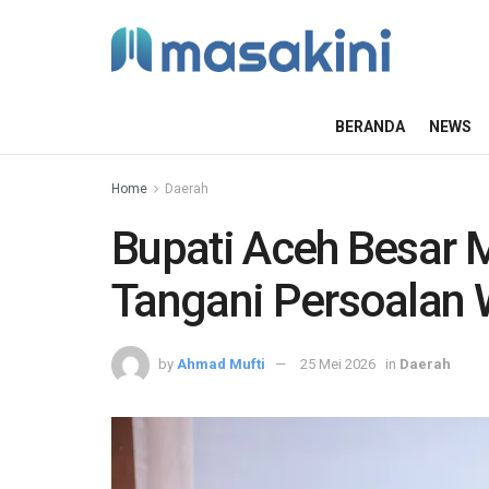
BERANDA
NEWS
Home
Daerah
Bupati Aceh Besar 
Tangani Persoalan
by
Ahmad Mufti
25 Mei 2026
in
Daerah