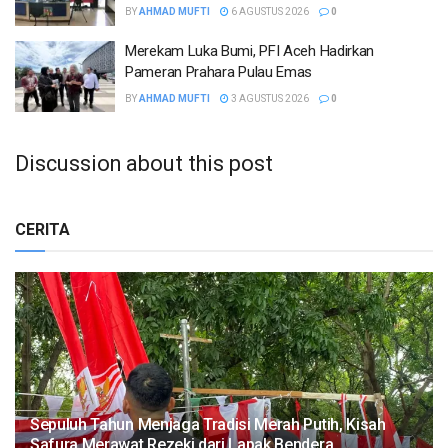
BY
AHMAD MUFTI
6 AGUSTUS 2026
0
Merekam Luka Bumi, PFI Aceh Hadirkan
Pameran Prahara Pulau Emas
BY
AHMAD MUFTI
3 AGUSTUS 2026
0
Discussion about this post
CERITA
Sepuluh Tahun Menjaga Tradisi Merah Putih, Kisah
Safura Merawat Rezeki dari Lapak Bendera