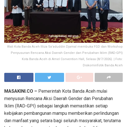
Wali Kota Banda Aceh Illiza Sa’aduddin Djamal membuka FGD dan Workshop
Penyusunan Rencana Aksi Daerah Gender dan Perubahan Iklim (RAD-GPI)
Kota Banda Aceh di Amel Convention Hall, Selasa (8/7/2026). | Foto:
Diskominfotik Banda Aceh
MASAKINI.CO –
Pemerintah Kota Banda Aceh mulai
menyusun Rencana Aksi Daerah Gender dan Perubahan
Iklim (RAD-GPI) sebagai langkah memastikan setiap
kebijakan pembangunan mampu memberikan perlindungan
dan manfaat yang setara bagi seluruh masyarakat, terutama