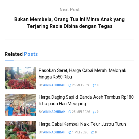
Next Post
Bukan Membela, Orang Tua Ini Minta Anak yang
Terjaring Razia Dibina dengan Tegas
Related
Posts
Pasokan Seret, Harga Cabai Merah Melonjak
hingga Rp50 Ribu
BY
AININADHIRAH
25 MEI 2026
0
Harga Daging Sapi di Banda Aceh Tembus Rp180
Ribu pada Hari Meugang
BY
AININADHIRAH
25 MEI 2026
0
Harga Cabai Kembali Naik, Telur Justru Turun
BY
AININADHIRAH
1 MEI 2026
0