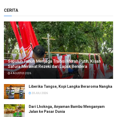
CERITA
Sepuluh Tahun Menjaga Tradisi Merah Putih, Kisah
Safura Merawat Rezeki dari Lapak Bendera
4 AGUSTUS 2026
Liberika Tangse, Kopi Langka Beraroma Nangka
20 JULI 2026
Dari Lhoknga, Anyaman Bambu Menganyam
Jalan ke Pasar Dunia