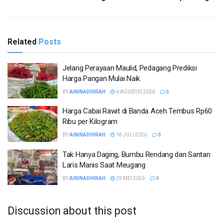
Related
Posts
Jelang Perayaan Maulid, Pedagang Prediksi
Harga Pangan Mulai Naik
BY
AININADHIRAH
6 AGUSTUS 2026
0
Harga Cabai Rawit di Banda Aceh Tembus Rp60
Ribu per Kilogram
BY
AININADHIRAH
18 JULI 2026
0
Tak Hanya Daging, Bumbu Rendang dan Santan
Laris Manis Saat Meugang
BY
AININADHIRAH
25 MEI 2026
0
Discussion about this post