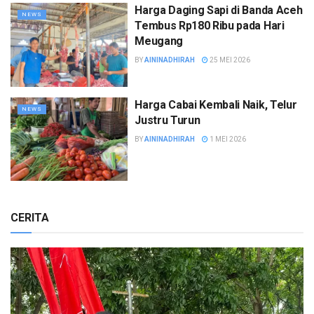
Harga Daging Sapi di Banda Aceh
NEWS
Tembus Rp180 Ribu pada Hari
Meugang
BY
AININADHIRAH
25 MEI 2026
Harga Cabai Kembali Naik, Telur
NEWS
Justru Turun
BY
AININADHIRAH
1 MEI 2026
CERITA