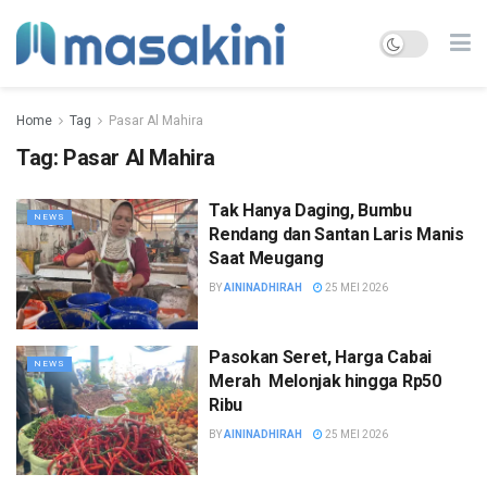
Home
Tag
Pasar Al Mahira
Tag:
Pasar Al Mahira
Tak Hanya Daging, Bumbu
NEWS
Rendang dan Santan Laris Manis
Saat Meugang
BY
AININADHIRAH
25 MEI 2026
Pasokan Seret, Harga Cabai
NEWS
Merah Melonjak hingga Rp50
Ribu
BY
AININADHIRAH
25 MEI 2026