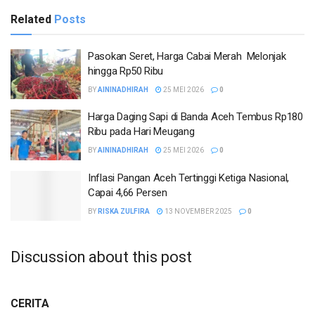
Related
Posts
Pasokan Seret, Harga Cabai Merah Melonjak
hingga Rp50 Ribu
BY
AININADHIRAH
25 MEI 2026
0
Harga Daging Sapi di Banda Aceh Tembus Rp180
Ribu pada Hari Meugang
BY
AININADHIRAH
25 MEI 2026
0
Inflasi Pangan Aceh Tertinggi Ketiga Nasional,
Capai 4,66 Persen
BY
RISKA ZULFIRA
13 NOVEMBER 2025
0
Discussion about this post
CERITA