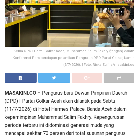
Ketua DPD I Partai Golkar Aceh, Muhammad Salim Fakhry (tengah) dalam
Konferensi Pers persiapan pelantikan Pengurus DPD Partai Golkar, Kamis
(9/7/2026). | Foto: Riska Zulfira/masakini.co
MASAKINI.CO –
Pengurus baru Dewan Pimpinan Daerah
(DPD) I Partai Golkar Aceh akan dilantik pada Sabtu
(11/7/2026) di Hotel Hermes Palace, Banda Aceh dalam
kepemimpinan Muhammad Salim Fakhry. Kepengurusan
periode terbaru ini didominasi generasi muda yang
mencapai sekitar 70 persen dari total susunan pengurus.