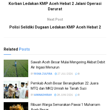
Korban Ledakan KMP Aceh Hebat 2 Jalani Operasi
Darurat
Next Post
Polisi Selidiki Dugaan Ledakan KMP Aceh Hebat 2
Related
Posts
Sawah Aceh Besar Mulai Mengering Akibat Debit
Air Irigasi Menurun
BY
RISKA ZULFIRA
27 JULI 2026
0
Pemkab Aceh Besar Berangkatkan 22 Juara
MTQ dan MKQ Umrah ke Tanah Suci
BY
AININADHIRAH
28 JUNI 2026
0
Ribuan Warga Semarakan Pawai 1 Muharram
Aceh Besar