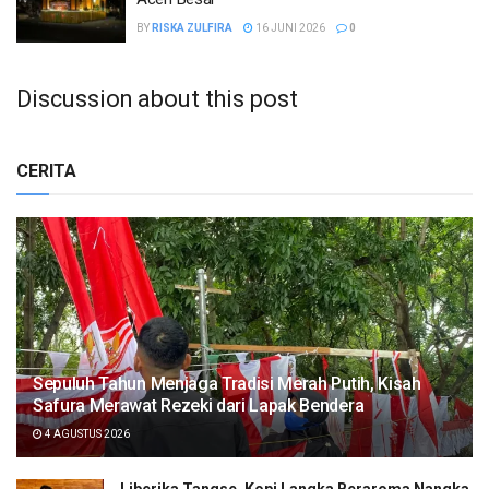
BY
RISKA ZULFIRA
16 JUNI 2026
0
Discussion about this post
CERITA
Sepuluh Tahun Menjaga Tradisi Merah Putih, Kisah
Safura Merawat Rezeki dari Lapak Bendera
4 AGUSTUS 2026
Liberika Tangse, Kopi Langka Beraroma Nangka