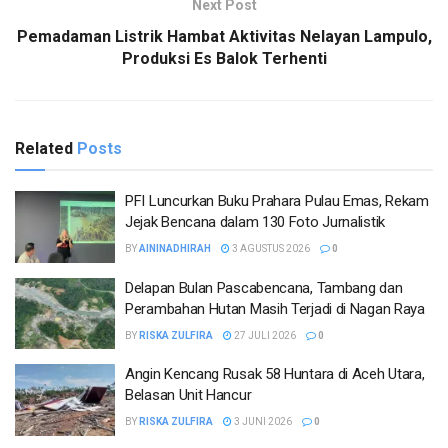
Next Post
Pemadaman Listrik Hambat Aktivitas Nelayan Lampulo,
Produksi Es Balok Terhenti
Related
Posts
PFI Luncurkan Buku Prahara Pulau Emas, Rekam
Jejak Bencana dalam 130 Foto Jurnalistik
BY
AININADHIRAH
3 AGUSTUS 2026
0
Delapan Bulan Pascabencana, Tambang dan
Perambahan Hutan Masih Terjadi di Nagan Raya
BY
RISKA ZULFIRA
27 JULI 2026
0
Angin Kencang Rusak 58 Huntara di Aceh Utara,
Belasan Unit Hancur
BY
RISKA ZULFIRA
3 JUNI 2026
0