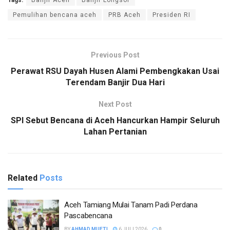
Tags:
Banjir Aceh
Banjir Longsor
Pemulihan bencana aceh
PRB Aceh
Presiden RI
Previous Post
Perawat RSU Dayah Husen Alami Pembengkakan Usai
Terendam Banjir Dua Hari
Next Post
SPI Sebut Bencana di Aceh Hancurkan Hampir Seluruh
Lahan Pertanian
Related
Posts
Aceh Tamiang Mulai Tanam Padi Perdana
Pascabencana
BY
AHMAD MUFTI
6 JULI 2026
0