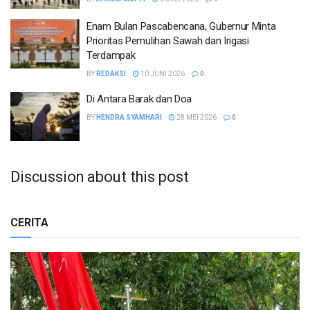
Enam Bulan Pascabencana, Gubernur Minta
Prioritas Pemulihan Sawah dan Irigasi
Terdampak
BY
REDAKSI
10 JUNI 2026
0
Di Antara Barak dan Doa
BY
HENDRA SYAMHARI
28 MEI 2026
0
Discussion about this post
CERITA