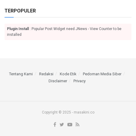
TERPOPULER
Plugin Install
: Popular Post Widget need JNews - View Counter to be
installed
Tentang Kami
Redaksi
Kode Etik
Pedoman Media Siber
Disclaimer
Privacy
Copyright © 2025 - masakini.co