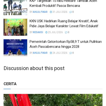
KKP Targetkan 15 Ribu Hektare Tambak Aceh
Kembali Produktif Pasca Bencana
BY
AHLUL FIKAR
31 JULI 2026
0
KKN USK Hadirkan Ruang Belajar Kreatif, Anak
Pidie Jaya Belajar Karakter Lewat Film Edukatif
BY
REDAKSI
25 JULI 2026
0
Pemerintah Gelontorkan Rp58,9 T untuk Pulihkan
Aceh Pascabencana hingga 2028
BY
AHLUL FIKAR
24 JULI 2026
0
Discussion about this post
CERITA