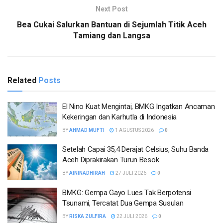
Next Post
Bea Cukai Salurkan Bantuan di Sejumlah Titik Aceh
Tamiang dan Langsa
Related
Posts
El Nino Kuat Mengintai, BMKG Ingatkan Ancaman
Kekeringan dan Karhutla di Indonesia
BY
AHMAD MUFTI
1 AGUSTUS 2026
0
Setelah Capai 35,4 Derajat Celsius, Suhu Banda
Aceh Diprakirakan Turun Besok
BY
AININADHIRAH
27 JULI 2026
0
BMKG: Gempa Gayo Lues Tak Berpotensi
Tsunami, Tercatat Dua Gempa Susulan
BY
RISKA ZULFIRA
22 JULI 2026
0