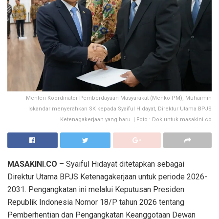
Menteri Koordinator Pemberdayaan Masyarakat (Menko PM), Muhaimin
Iskandar menyerahkan SK kepada Syaiful Hidayat, Direktur Utama BPJS
Ketenagakerjaan yang baru. | Foto : Dok untuk masakini.co
MASAKINI.CO
– Syaiful Hidayat ditetapkan sebagai
Direktur Utama BPJS Ketenagakerjaan untuk periode 2026-
2031. Pengangkatan ini melalui Keputusan Presiden
Republik Indonesia Nomor 18/P tahun 2026 tentang
Pemberhentian dan Pengangkatan Keanggotaan Dewan