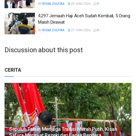
BY
RISKA ZULFIRA
29 JUNI 2026
0
4.297 Jemaah Haji Aceh Sudah Kembali, 5 Orang
Masih Dirawat
BY
RISKA ZULFIRA
27 JUNI 2026
0
Discussion about this post
CERITA
Sepuluh Tahun Menjaga Tradisi Merah Putih, Kisah
Safura Merawat Rezeki dari Lapak Bendera