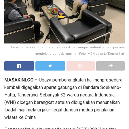
Upaya pemerintah memberantas praktik haji nonprosedural terus diperkuat
menjelang puncak musim. | Foto: MCH Jakarta/Kemenhaj.
MASAKINI.CO –
Upaya pemberangkatan haji nonprosedural
kembali digagalkan aparat gabungan di Bandara Soekarno-
Hatta, Tangerang. Sebanyak 32 warga negara Indonesia
(WNI) dicegah berangkat setelah diduga akan menunaikan
ibadah haji melalui jalur ilegal dengan modus perjalanan
wisata ke China.