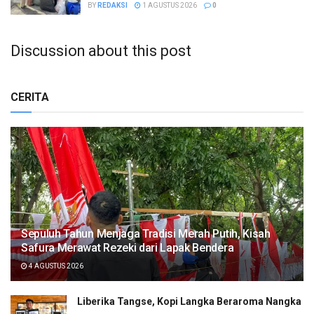
BY
REDAKSI
1 AGUSTUS 2026
0
Discussion about this post
CERITA
Sepuluh Tahun Menjaga Tradisi Merah Putih, Kisah
Safura Merawat Rezeki dari Lapak Bendera
4 AGUSTUS 2026
Liberika Tangse, Kopi Langka Beraroma Nangka