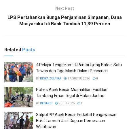
Next Post
LPS Pertahankan Bunga Penjaminan Simpanan, Dana
Masyarakat di Bank Tumbuh 11,39 Persen
Related
Posts
4 Pelajar Tenggelam di Pantai Ujong Batee, Satu
Tewas dan Tiga Masih Dalam Pencarian
BY
RISKA ZULFIRA
1 AGUSTUS 2026
0
Polres Aceh Besar Musnahkan Fasilitas
Tambang Emas Ilegal di Hutan Jantho
BY
REDAKSI
5 JULI 2026
0
Satpol PP Aceh Besar Perketat Pengawasan
Bukit Lamreh Usai Dugaan Pemerasan
Wisatawan