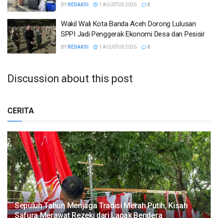
BY
REDAKSI
1 AGUSTUS 2026
0
Wakil Wali Kota Banda Aceh Dorong Lulusan
SPPI Jadi Penggerak Ekonomi Desa dan Pesisir
BY
REDAKSI
1 AGUSTUS 2026
0
Discussion about this post
CERITA
Sepuluh Tahun Menjaga Tradisi Merah Putih, Kisah
Safura Merawat Rezeki dari Lapak Bendera