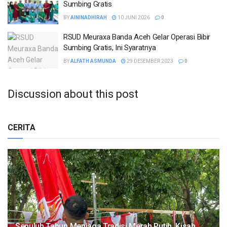
Sumbing Gratis
BY
AININADHIRAH
10 JUNI 2026
0
RSUD Meuraxa Banda Aceh Gelar Operasi Bibir
Sumbing Gratis, Ini Syaratnya
BY
ALFATH ASMUNDA
29 DESEMBER 2023
0
Discussion about this post
CERITA
Sepuluh Tahun Menjaga Tradisi Merah Putih, Kisah