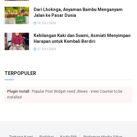
Dari Lhoknga, Anyaman Bambu Menganyam
Jalan ke Pasar Dunia
19 JULI 2026
Kehilangan Kaki dan Suami, Asmiati Menyimpan
Harapan untuk Kembali Berdiri
17 JULI 2026
TERPOPULER
Plugin Install
: Popular Post Widget need JNews - View Counter to be
installed
Tentang Kami
Redaksi
Kode Etik
Pedoman Media Siber