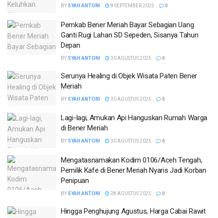
BY
SYAH ANTONI
8 SEPTEMBER 2025
0
Pemkab Bener Meriah Bayar Sebagian Uang
Ganti Rugi Lahan SD Sepeden, Sisanya Tahun
Depan
BY
SYAH ANTONI
30 AGUSTUS 2025
0
Serunya Healing di Objek Wisata Paten Bener
Meriah
BY
SYAH ANTONI
30 AGUSTUS 2025
0
Lagi-lagi, Amukan Api Hanguskan Rumah Warga
di Bener Meriah
BY
SYAH ANTONI
30 AGUSTUS 2025
0
Mengatasnamakan Kodim 0106/Aceh Tengah,
Pemilik Kafe di Bener Meriah Nyaris Jadi Korban
Penipuan
BY
SYAH ANTONI
28 AGUSTUS 2025
0
Hingga Penghujung Agustus, Harga Cabai Rawit