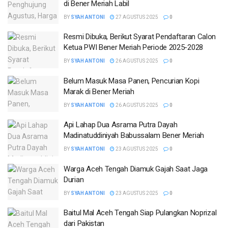
di Bener Meriah Labil
BY
SYAH ANTONI
27 AGUSTUS 2025
0
Resmi Dibuka, Berikut Syarat Pendaftaran Calon
Ketua PWI Bener Meriah Periode 2025-2028
BY
SYAH ANTONI
26 AGUSTUS 2025
0
Belum Masuk Masa Panen, Pencurian Kopi
Marak di Bener Meriah
BY
SYAH ANTONI
26 AGUSTUS 2025
0
Api Lahap Dua Asrama Putra Dayah
Madinatuddiniyah Babussalam Bener Meriah
BY
SYAH ANTONI
23 AGUSTUS 2025
0
Warga Aceh Tengah Diamuk Gajah Saat Jaga
Durian
BY
SYAH ANTONI
23 AGUSTUS 2025
0
Baitul Mal Aceh Tengah Siap Pulangkan Noprizal
dari Pakistan