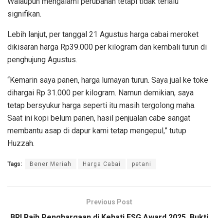
Walaupun mengalami perubahan tetapi tidak terlalu
signifikan.
Lebih lanjut, per tanggal 21 Agustus harga cabai meroket
dikisaran harga Rp39.000 per kilogram dan kembali turun di
penghujung Agustus.
“Kemarin saya panen, harga lumayan turun. Saya jual ke toke
dihargai Rp 31.000 per kilogram. Namun demikian, saya
tetap bersyukur harga seperti itu masih tergolong maha.
Saat ini kopi belum panen, hasil penjualan cabe sangat
membantu asap di dapur kami tetap mengepul,” tutup
Huzzah.
Tags:
Bener Meriah
Harga Cabai
petani
Previous Post
BRI Raih Penghargaan di Kehati ESG Award 2025, Bukti