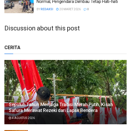
Normal, Pengendara Diimbau Tetap Hati-hati
BY
REDAKSI
20 MARET 2026
0
Discussion about this post
CERITA
Sepuluh Tahun Menjaga Tradisi Merah Putih, Kisah
Safura Merawat Rezeki dari Lapak Bendera
4 AGUSTUS 2026