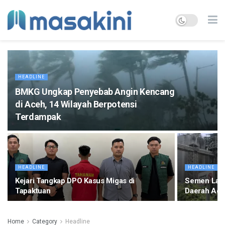
HEADLINE
BMKG Ungkap Penyebab Angin Kencang
di Aceh, 14 Wilayah Berpotensi
Terdampak
HEADLINE
HEADLINE
Kejari Tangkap DPO Kasus Migas di
Semen Lang
Tapaktuan
Daerah Ace
Home
Category
Headline