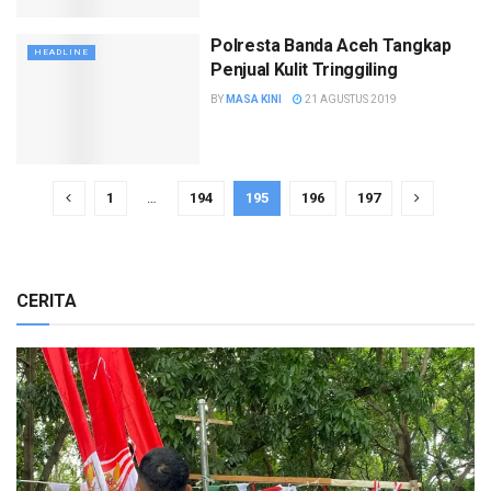
Polresta Banda Aceh Tangkap
HEADLINE
Penjual Kulit Tringgiling
BY
MASA KINI
21 AGUSTUS 2019
1
…
194
195
196
197
CERITA