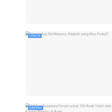
CERITA
DAERAH