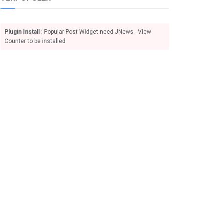
Plugin Install
: Popular Post Widget need JNews - View
Counter to be installed