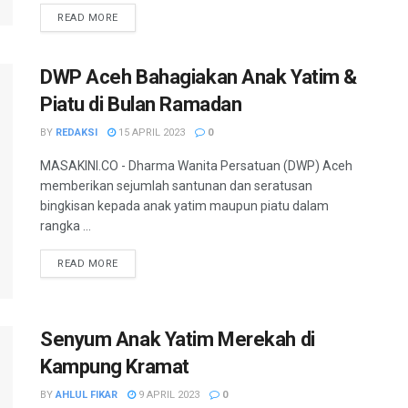
READ MORE
DWP Aceh Bahagiakan Anak Yatim &
Piatu di Bulan Ramadan
BY
REDAKSI
15 APRIL 2023
0
MASAKINI.CO - Dharma Wanita Persatuan (DWP) Aceh
memberikan sejumlah santunan dan seratusan
bingkisan kepada anak yatim maupun piatu dalam
rangka ...
READ MORE
Senyum Anak Yatim Merekah di
Kampung Kramat
BY
AHLUL FIKAR
9 APRIL 2023
0