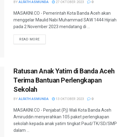
BY
ALFATH ASMUNDA
27 OKTOBER 2023
0
MASAKINI.CO - Pemerintah Kota Banda Aceh akan
menggelar Maulid Nabi Muhammad SAW 1444 Hijriah
pada 2 November 2023 mendatang di ...
READ MORE
Ratusan Anak Yatim di Banda Aceh
Terima Bantuan Perlengkapan
Sekolah
BY
ALFATH ASMUNDA
13 OKTOBER 2023
0
MASAKINI.CO - Penjabat (Pj) Wali Kota Banda Aceh
Amiruddin menyerahkan 105 paket perlengkapan
sekolah kepada anak yatim tingkat Paud/TK/SD/SMP
dalam ...