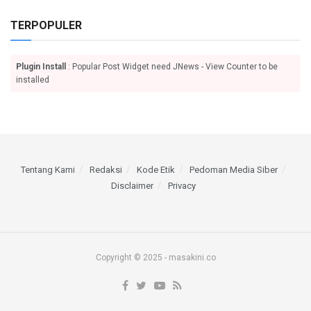
TERPOPULER
Plugin Install
: Popular Post Widget need JNews - View Counter to be
installed
Tentang Kami
Redaksi
Kode Etik
Pedoman Media Siber
Disclaimer
Privacy
Copyright © 2025 - masakini.co