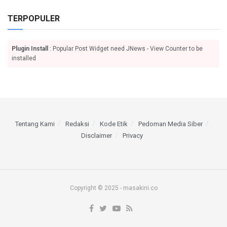
TERPOPULER
Plugin Install
: Popular Post Widget need JNews - View Counter to be
installed
Tentang Kami
Redaksi
Kode Etik
Pedoman Media Siber
Disclaimer
Privacy
Copyright © 2025 - masakini.co