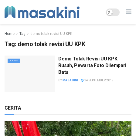
Home
Tag
demo tolak revisi UU KPK
Tag:
demo tolak revisi UU KPK
Demo Tolak Revisi UU KPK
NEWS
Rusuh, Pewarta Foto Dilempari
Batu
BY
MASA KINI
24 SEPTEMBER 2019
CERITA