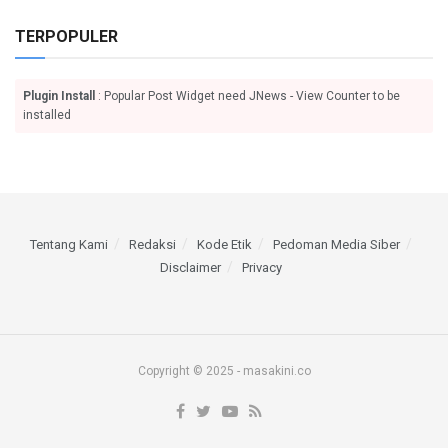
TERPOPULER
Plugin Install
: Popular Post Widget need JNews - View Counter to be
installed
Tentang Kami
Redaksi
Kode Etik
Pedoman Media Siber
Disclaimer
Privacy
Copyright © 2025 - masakini.co