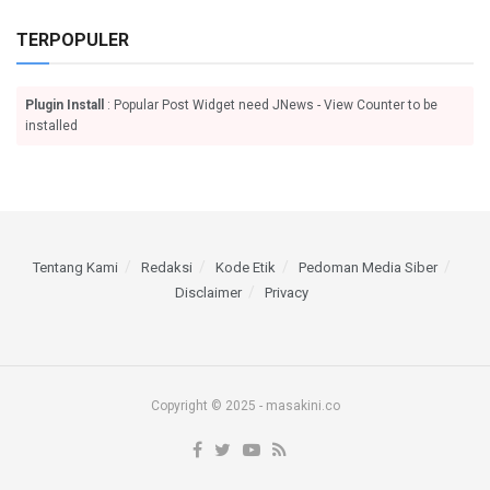
TERPOPULER
Plugin Install
: Popular Post Widget need JNews - View Counter to be
installed
Tentang Kami
Redaksi
Kode Etik
Pedoman Media Siber
Disclaimer
Privacy
Copyright © 2025 - masakini.co